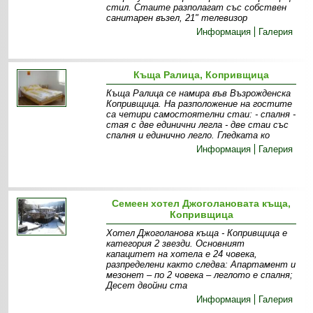
стил. Стаите разполагат със собствен
санитарен възел, 21" телевизор
Информация
Галерия
Къща Ралица, Копривщица
Къща Ралица се намира във Възрожденска
Копривщица. На разположение на гостите
са четири самостоятелни стаи: - спалня -
стая с две единични легла - две стаи със
спалня и единично легло. Гледката ко
Информация
Галерия
Семеен хотел Джоголановата къща,
Копривщица
Хотел Джоголанова къща - Копривщица е
категория 2 звезди. Основният
капацитет на хотела е 24 човека,
разпределени както следва: Апартамент и
мезонет – по 2 човека – леглото е спалня;
Десет двойни ста
Информация
Галерия