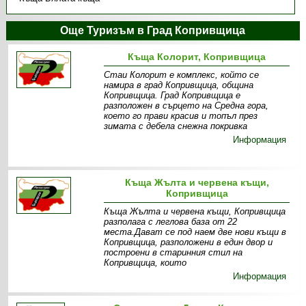
Още Туризъм в Град Копривщица
Къща Колорит, Копривщица
Стаи Колорит е комплекс, който се
намира в град Копривщица, община
Копривщица. Град Копривщица е
разположен в сърцето на Средна гора,
което го прави красив и топъл през
зимата с дебела снежна покривка
Информация
Къща Жълта и червена къщи,
Копривщица
Къща Жълта и червена къщи, Копривщица
разполага с леглова база от 22
места.Дават се под наем две нови къщи в
Копривщица, разположени в един двор и
построени в старинния стил на
Копривщица, които
Информация