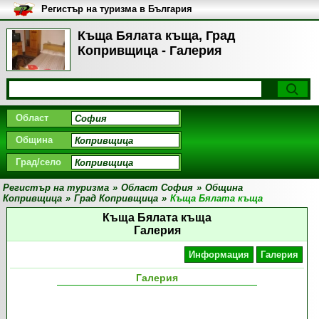
Регистър на туризма в България
Къща Бялата къща, Град
Копривщица - Галерия
Област
Община
Град/село
Регистър на туризма
»
Област София
»
Община
Копривщица
»
Град Копривщица
»
Къща Бялата къща
Къща Бялата къща
Галерия
Информация
Галерия
Галерия