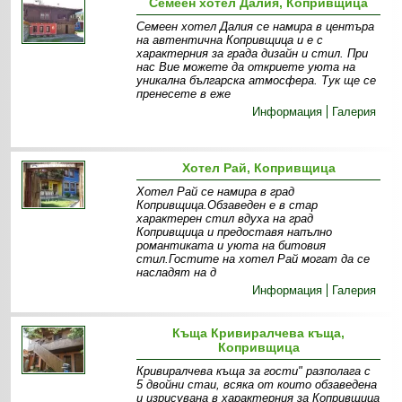
Семеен хотел Далия, Копривщица
Семеен хотел Далия се намира в центъра
на автентична Копривщица и е с
характерния за града дизайн и стил. При
нас Вие можете да откриете уюта на
уникална българска атмосфера. Тук ще се
пренесете в еже
Информация
Галерия
Хотел Рай, Копривщица
Хотел Рай се намира в град
Копривщица.Обзаведен е в стар
характерен стил вдуха на град
Копривщица и предоставя напълно
романтиката и уюта на битовия
стил.Гостите на хотел Рай могат да се
насладят на д
Информация
Галерия
Къща Кривиралчева къща,
Копривщица
Кривиралчева къща за гости" разполага с
5 двойни стаи, всяка от които обзаведена
и изрисувана в характерния за Копривщица