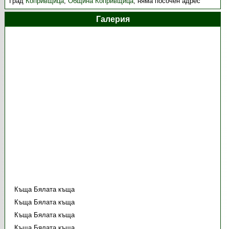
Град
Копривщица
,
Община Копривщица
,
няма посочен адрес
Галерия
Къща Бялата къща
Къща Бялата къща
Къща Бялата къща
Къща Бялата къща