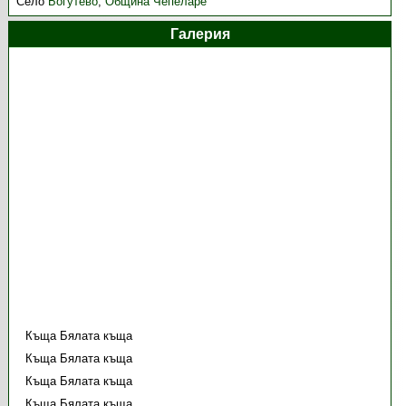
Село
Богутево
,
Община Чепеларе
Галерия
Къща Бялата къща
Къща Бялата къща
Къща Бялата къща
Къща Бялата къща