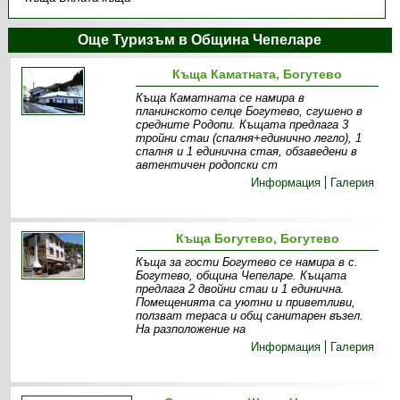
Още Туризъм в Община Чепеларе
Къща Каматната, Богутево
Къща Каматната се намира в
планинското селце Богутево, сгушено в
средните Родопи. Къщата предлага 3
тройни стаи (спалня+единично легло), 1
спалня и 1 единична стая, обзаведени в
автентичен родопски ст
Информация
Галерия
Къща Богутево, Богутево
Къща за гости Богутево се намира в с.
Богутево, община Чепеларе. Къщата
предлага 2 двойни стаи и 1 единична.
Помещенията са уютни и приветливи,
ползват тераса и общ санитарен възел.
На разположение на
Информация
Галерия