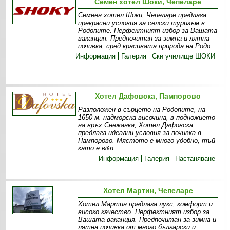
Семен хотел Шоки, Чепеларе
Семеен хотел Шоки, Чепеларе предлага
прекрасни условия за селски туризъм в
Родопите. Перфектният избор за Вашата
ваканция. Предпочитан за зимна и лятна
почивка, сред красивата природа на Родо
Информация
Галерия
Ски училище ШОКИ
Хотел Дафовска, Пампорово
Разположен в сърцето на Родопите, на
1650 м. надморска височина, в подножието
на връх Снежанка, Хотел Дафовска
предлага идеални условия за почивка в
Пампорово. Мястото е много удобно, тъй
като е в&n
Информация
Галерия
Настаняване
Хотел Мартин, Чепеларе
Хотел Мартин предлага лукс, комфорт и
високо качество. Перфектният избор за
Вашата ваканция. Предпочитан за зимна и
лятна почивка от много български и