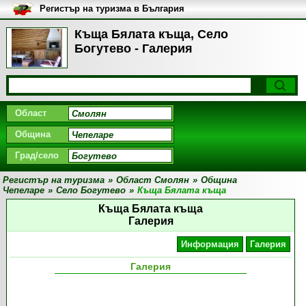
Регистър на туризма в България
Къща Бялата къща, Село
Богутево - Галерия
Област
Община
Град/село
Регистър на туризма
»
Област Смолян
»
Община
Чепеларе
»
Село Богутево
»
Къща Бялата къща
Къща Бялата къща
Галерия
Информация
Галерия
Галерия