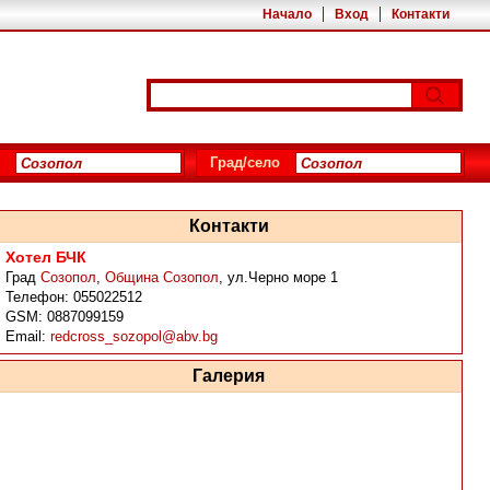
Начало
Вход
Контакти
Град/село
Контакти
Хотел БЧК
Град
Созопол
,
Община Созопол
,
ул.Черно море 1
Телефон:
055022512
GSM:
0887099159
Email:
redcross_sozopol@abv.bg
Галерия