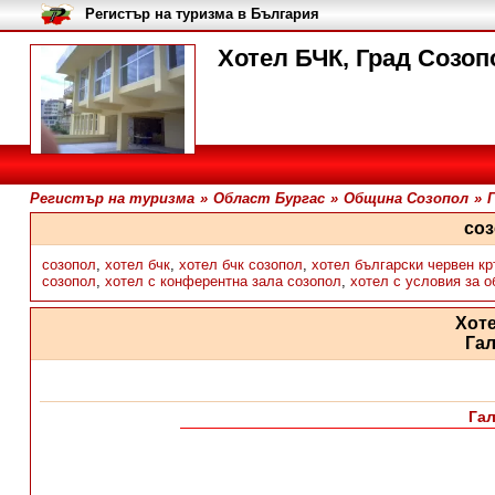
Регистър на туризма в България
Хотел БЧК, Град Созоп
Регистър на туризма
»
Област Бургас
»
Община Созопол
»
со
созопол
,
хотел бчк
,
хотел бчк созопол
,
хотел български червен кр
созопол
,
хотел с конферентна зала созопол
,
хотел с условия за 
Хот
Га
Га