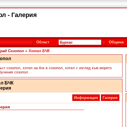
ол - Галерия
Област
Община
Град Созопол
»
Хотел БЧК
зопол
ъст созопол
,
хотел на бчк в созопол
,
хотел с изглед към морето
обучения созопол
ел БЧК
лерия
Информация
Галерия
лерия