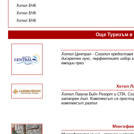
Хотел БЧК
Хотел БЧК
Хотел БЧК
Още Туризъм в
Хотел Централ - Созопол предоставя 
дискретен лукс, перфектният избор з
емоции през
Хотел Л
Хотел Лагуна Бийч Резорт и СПА, Соз
затворен тип. Комплексът се простир
комплексът разпол
Многофам