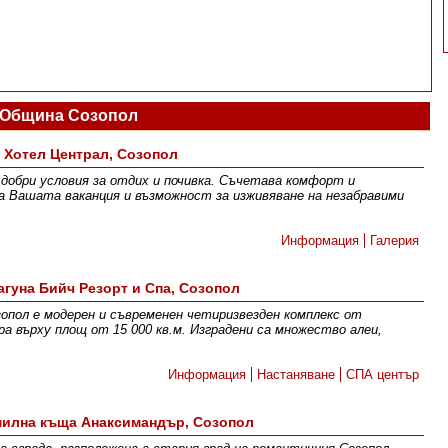
 Община Созопол
Хотел Централ, Созопол
добри условия за отдих и почивка. Съчетава комфорт и
а Вашата ваканция и възможност за изживяване на незабравими
Информация
Галерия
агуна Бийч Резорт и Спа, Созопол
опол е модерен и съвременен четиризвезден комплекс от
а върху площ от 15 000 кв.м. Изградени са множество алеи,
Информация
Настаняване
СПА център
илна къща Анаксимандър, Созопол