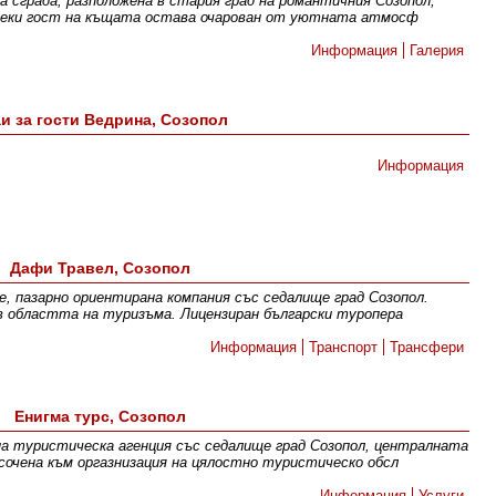
а сграда, разположена в стария град на романтичния Созопол,
секи гост на къщата остава очарован от уютната атмосф
Информация
Галерия
и за гости Ведрина, Созопол
Информация
Дафи Травел, Созопол
е, пазарно ориентирана компания със седалище град Созопол.
в областта на туризъма. Лицензиран български туропера
Информация
Транспорт
Трансфери
Енигма турс, Созопол
на туристическа агенция със седалище град Созопол, централната
сочена към оргазнизация на цялостно туристическо обсл
Информация
Услуги