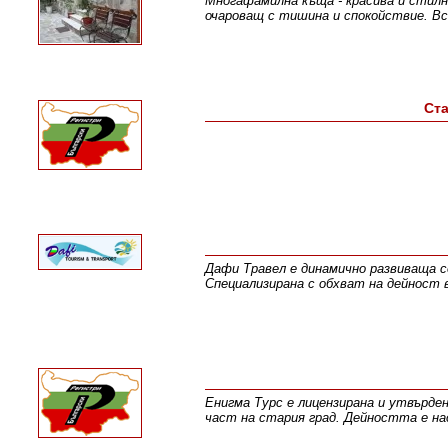
Многафамилна къща - красива и стилн
очароващ с тишина и спокойствие. В
Ста
Дафи Травел е динамично развиваща с
Специализирана с обхват на дейност 
Енигма Турс е лицензирана и утвърде
част на стария град. Дейността е на