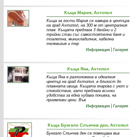
Къща Мария, Ахтопол
Къща за гости Мария се намира в центъра
на град Ахтопол, на 300 м от централния
плаж. Къщата предлага 3 двойни и 2
тройни стаи със самостоятелна баня и
тоалетна, минихладилник, кабелна
телевизия и тер
Информация
Галерия
Къща Яна, Ахтопол
Къща Яна е разположена в идеалния
център на град Ахтопол, в близост до
плажната ивица. Къщата очарова с уют и
спокойствие, като предлага всички
удобства за една хубава почивка, на
приемливи цени. Във
Информация
Галерия
Къща Бунгало Слънчев ден, Ахтопол
Бунгало Слънчев ден се помещава във