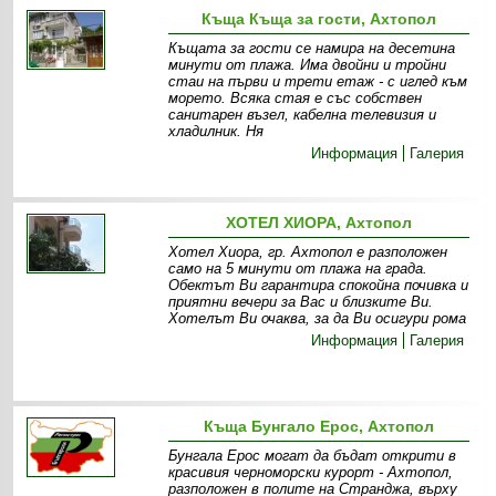
Къща Къща за гости, Ахтопол
Къщата за гости се намира на десетина
минути от плажа. Има двойни и тройни
стаи на първи и трети етаж - с иглед към
морето. Всяка стая е със собствен
санитарен възел, кабелна телевизия и
хладилник. Ня
Информация
Галерия
ХОТЕЛ ХИОРА, Ахтопол
Хотел Хиора, гр. Ахтопол е разположен
само на 5 минути от плажа на града.
Обектът Ви гарантира спокойна почивка и
приятни вечери за Вас и близките Ви.
Хотелът Ви очаква, за да Ви осигури рома
Информация
Галерия
Къща Бунгало Ерос, Ахтопол
Бунгала Ерос могат да бъдат открити в
красивия черноморски курорт - Ахтопол,
разположен в полите на Странджа, върху