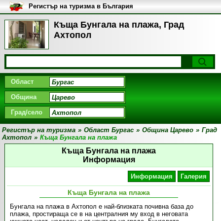
Регистър на туризма в България
Къща Бунгала на плажа, Град
Ахтопол
Област
Община
Град/село
Регистър на туризма
»
Област Бургас
»
Община Царево
»
Град
Ахтопол
»
Къща Бунгала на плажа
Къща Бунгала на плажа
Информация
Информация
Галерия
Къща Бунгала на плажа
Бунгала на плажа в Ахтопол е най-близката почивна база до
плажа, простираща се в на централния му вход в неговата