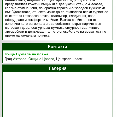
южната част, недалеч и от центъра на града. Бунгалата
предствляват кокетни къщички с две уютни стаи, с 4 леагла,
голяма стилна баня, панорамна тераса и обзаведен кухненски
кът. Удобствата, от които може да се възползва всеки турист се
състоят от готварска печка, телевизор, хладилник, ново
оборудване и комфортни мебели. Базата заобиколена от
зеленина като рапзолага и със собствен покрит паркинг във
вътрешен двор, осигуряващ нужната сигурност за личните
автомобили и допълващ пълното спокойствие на всеки гост по
време на желаната почивка.
Контакти
Къща Бунгала на плажа
Град
Ахтопол
,
Община Царево
,
Централен плаж
Галерия