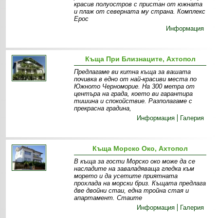
красив полуостров с пристан от южната
и плаж от северната му страна. Комплекс
Ерос
Информация
Къща При Близнаците, Ахтопол
Предлагаме ви китна къща за вашата
почивка в едно от най-красиви места по
Южното Черноморие. На 300 метра от
центъра на града, което ви гарантира
тишина и спокойствие. Разполагаме с
прекрасна градина,
Информация
Галерия
Къща Морско Око, Ахтопол
В къща за гости Морско око може да се
насладите на заваладяваща гледка към
морето и да усетите приятната
прохлада на морски бриз. Къщата предлага
две двойни стаи, една тройна стая и
апартамент. Стаите
Информация
Галерия