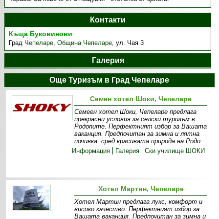
Контакти
Къща Буковинови
Град
Чепеларе
,
Община Чепеларе
,
ул. Чая 3
Галерия
Още Туризъм в Град Чепеларе
Семен хотел Шоки, Чепеларе
Семеен хотел Шоки, Чепеларе предлага
прекрасни условия за селски туризъм в
Родопите. Перфектният избор за Вашата
ваканция. Предпочитан за зимна и лятна
почивка, сред красивата природа на Родо
Информация
Галерия
Ски училище ШОКИ
Хотел Мартин, Чепеларе
Хотел Мартин предлага лукс, комфорт и
високо качество. Перфектният избор за
Вашата ваканция. Предпочитан за зимна и