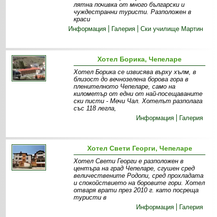
лятна почивка от много български и
чуждестранни туристи. Разположен в
краси
Информация
Галерия
Ски училище Мартин
Хотел Борика, Чепеларе
Хотел Борика се извисява върху хълм, в
близост до вечнозелена борова гора в
пленителното Чепеларе, само на
километър от едни от най-посещаваните
ски писти - Мечи Чал. Хотелът разполага
със 118 легла,
Информация
Галерия
Хотел Свети Георги, Чепеларе
Хотел Свети Георги е разположен в
центъра на град Чепеларе, сгушен сред
величествените Родопи, сред прохладата
и спокойствието на боровите гори. Хотел
отваря врати през 2010 г. като посреща
туристи в
Информация
Галерия