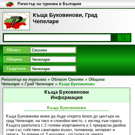
Регистър на туризма в България
Къща Буковинови, Град
Чепеларе
Област
Община
Град/село
Регистър на туризма
»
Област Смолян
»
Община
Чепеларе
»
Град Чепеларе
»
Къща Буковинови
Къща Буковинови
Информация
Къща Буковинови
Къща Буковинови може да бъде открита близо до центъра на
град Чепеларе, на тихо и спокойно място, с изглед към гората.
Къщата разполага с 2 големи апартамента и 1 прекрасна двойна
стая със собствен санитарен възел, телевизор, интернет и
тераса. За повече от 3 нощувки - отстъпка от цената.