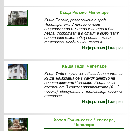
Къща Релакс, Чепеларе
Къща Релакс, разположена в град
Чепеларе, има 2 луксозни нови
апартамента и 3 стаи с по три и две
легла. Удобствата в стаите включват:
санитарен възел, обща стая с маса,
телевизор, хладилник и парно о
Информация
Галерия
Къща Теди, Чепеларе
Къща Теди е луксозно обзаведена и стилна
къща, намираща се в самия център на
неповторимото Чепеларе. Къщата се
състой от 3 големи апартамента (4 + 2
човека), оборудвани с: телевизор, кабелна
телевизи
Информация
Галерия
Хотел Гранд-хотел Чепеларе,
Чепеларе