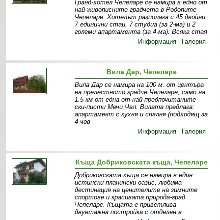
Гранд-хотел Чепеларе се намира в едно от
най-живописните градчета в Родопите -
Чепеларе. Хотелът разполага с 45 двойни,
7 единични стаи, 7 студиа (за 2-ма) и 2
големи апартамента (за 4-ма). Всяка стая
Информация
Галерия
Вила Дар, Чепеларе
Вила Дар се намира на 100 м. от центъра
на прелестното градче Чепеларе, само на
1.5 км от една от най-предпочитаните
ски-писти Мечи Чал. Вилата предлага:
апартамент с кухня и спалня (подходящ за
4 чов
Информация
Галерия
Къща Добриковската къща, Чепеларе
Добриковската къща се намира в един
истински планински оазис, любима
дестинация на ценителите на зимните
спортове и красивата природа-град
Чепеларе. Къщата е приветлива
двуетажна постройка с отделен в