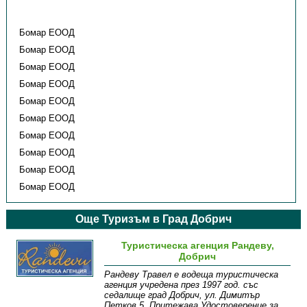
Бомар ЕООД
Бомар ЕООД
Бомар ЕООД
Бомар ЕООД
Бомар ЕООД
Бомар ЕООД
Бомар ЕООД
Бомар ЕООД
Бомар ЕООД
Бомар ЕООД
Още Туризъм в Град Добрич
Туристическа агенция Рандеву,
Добрич
Рандеву Травел е водеща туристическа
агенция учредена през 1997 год. със
седалище град Добрич, ул. Димитър
Петков 5. Притежава Удостоверение за