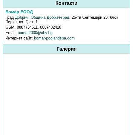
Контакти
Бомар ЕООД
Град
Добрич
,
Община Добрич-град
,
25-ти Септември 23, блок
Пирин, вх. Г, ет. 1
GSM:
0887754611, 0887402410
Email:
bomar2000@abv.bg
Интернет сайт:
bomar-poolandspa.com
Галерия