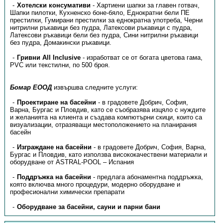
Хотелски консумативи
- Хартиени шапки за главен готвач,
Шапки пилотки, Кухненско боне-бяло, Еднократни бели ПЕ
престилки, Гумирани престилки за еднократна употреба, Черни
нитрилни ръкавици без пудра, Латексови ръкавици с пудра,
Латексови ръкавици бели без пудра, Сини нитрилни ръкавици
без пудра, Домакински ръкавици.
Гривни All Inclusive
- изработват се от богата цветова гама,
PVC или текстилни, по 500 броя.
Бомар ЕООД
извършва следните услуги:
Проектиране на басейни
- в градовете Добрич, София,
Варна, Бургас и Пловдив, като се съобразява изцяло с нуждите
и желанията на клиента и създава компютърни скици, които са
визуализации, отразяващи местоположението на планирания
басейн
Изграждане на басейни
- в градовете Добрич, София, Варна,
Бургас и Пловдив, като използва висококачествени материали и
оборудване от ASTRAL-POOL – Испания
Поддръжка на басейни
- предлага абонаментна поддръжка,
която включва много процедури, модерно оборудване и
професионални химически препарати
Оборудване за басейни, сауни и парни бани