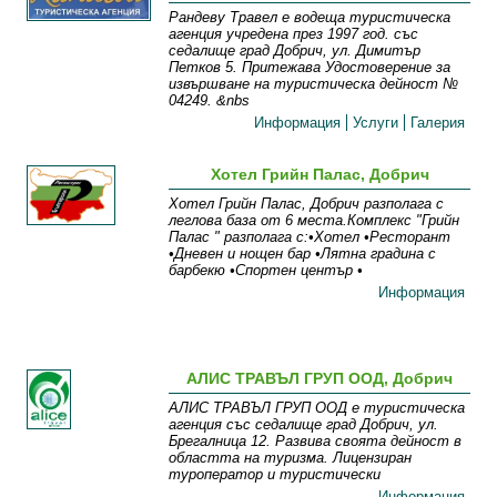
Рандеву Травел е водеща туристическа
агенция учредена през 1997 год. със
седалище град Добрич, ул. Димитър
Петков 5. Притежава Удостоверение за
извършване на туристическа дейност №
04249. &nbs
Информация
Услуги
Галерия
Хотел Грийн Палас, Добрич
Хотел Грийн Палас, Добрич разполага с
леглова база от 6 места.Комплекс "Грийн
Палас " разполага с:•Хотел •Ресторант
•Дневен и нощен бар •Лятна градина с
барбекю •Спортен център •
Информация
АЛИС ТРАВЪЛ ГРУП ООД, Добрич
АЛИС ТРАВЪЛ ГРУП ООД е туристическа
агенция със седалище град Добрич, ул.
Брегалница 12. Развива своята дейност в
областта на туризма. Лицензиран
туроператор и туристически
Информация