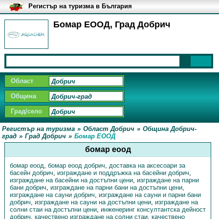
Регистър на туризма в България
Бомар ЕООД, Град Добрич
Област
Община
Град/село
Регистър на туризма
»
Област Добрич
»
Община Добрич-
град
»
Град Добрич
»
Бомар ЕООД
бомар еоод
бомар еоод
,
бомар еоод добрич
,
доставка на аксесоари за
басейн добрич
,
изграждане и поддръжка на басейни добрич
,
изграждане на басейни на достъпни цени
,
изграждане на парни
бани добрич
,
изграждане на парни бани на достъпни цени
,
изграждане на сауни добрич
,
изграждане на сауни и парни бани
добрич
,
изграждане на сауни на достъпни цени
,
изграждане на
солни стаи на достъпни цени
,
инженеринг консултантска дейност
добрич
,
качествено изграждане на солни стаи
,
качествено