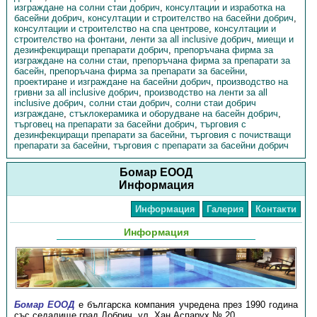
изграждане на солни стаи добрич
,
консултации и изработка на
басейни добрич
,
консултации и строителство на басейни добрич
,
консултации и строителство на спа центрове
,
консултации и
строителство на фонтани
,
ленти за all inclusive добрич
,
миещи и
дезинфекциращи препарати добрич
,
препоръчана фирма за
изграждане на солни стаи
,
препоръчана фирма за препарати за
басейн
,
препоръчана фирма за препарати за басейни
,
проектиране и изграждане на басейни добрич
,
производство на
гривни за all inclusive добрич
,
производство на ленти за all
inclusive добрич
,
солни стаи добрич
,
солни стаи добрич
изграждане
,
стъклокерамика и оборудване на басейн добрич
,
търговец на препарати за басейни добрич
,
търговия с
дезинфекциращи препарати за басейни
,
търговия с почистващи
препарати за басейни
,
търговия с препарати за басейни добрич
Бомар ЕООД
Информация
Информация
Галерия
Контакти
Информация
Бомар ЕООД
е българска компания учредена през 1990 година
със седалище град Добрич, ул. Хан Аспарух № 20.