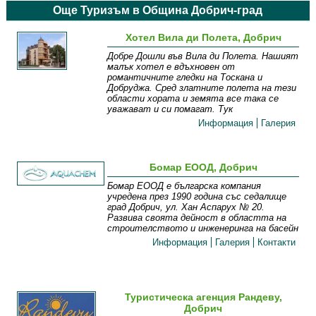
Още Туризъм в Община Добрич-град
Хотел Вила ди Полета, Добрич
Добре Дошли във Вила ди Полета. Нашият
малък хотел е вдъхновен от
романтичните гледки на Тоскана и
Добруджа. Сред златните полета на тези
области хората и земята все така се
уважават и си помагат. Тук
Информация
Галерия
Бомар ЕООД, Добрич
Бомар ЕООД е българска компания
учредена през 1990 година със седалище
град Добрич, ул. Хан Аспарух № 20.
Развива своята дейност в областта на
строителството и инженеринга на басейн
Информация
Галерия
Контакти
Туристическа агенция Рандеву,
Добрич