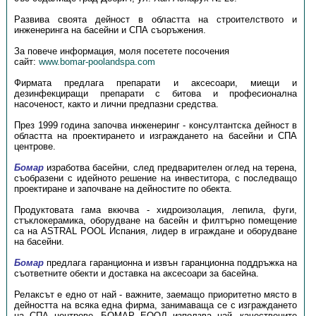
Развива своята дейност в областта на строителството и
инженеринга на басейни и СПА съоръжения.
За повече информация, моля посетете посочения
сайт:
www.bomar-poolandspa.com
Фирмата предлага препарати и аксесоари, миещи и
дезинфекциращи препарати с битова и професионална
насоченост, както и лични предпазни средства.
През 1999 година започва инженеринг - консултантска дейност в
областта на проектирането и изграждането на басейни и СПА
центрове.
Бомар
изработва басейни, след предварителен оглед на терена,
съобразени с идейното решение на инвеститора, с последващо
проектиране и започване на дейностите по обекта.
Продуктовата гама вкючва - хидроизолация, лепила, фуги,
стъклокерамика, оборудване на басейн и филтърно помещение
са на ASTRAL POOL Испания, лидер в играждане и оборудване
на басейни.
Бомар
предлага гаранционна и извън гаранционна поддръжка на
съответните обекти и доставка на аксесоари за басейна.
Релаксът е едно от най - важните, заемащо приоритетно място в
дейността на всяка една фирма, занимаваща се с изграждането
на СПА центрове. БОМАР ЕООД използва най -качествените