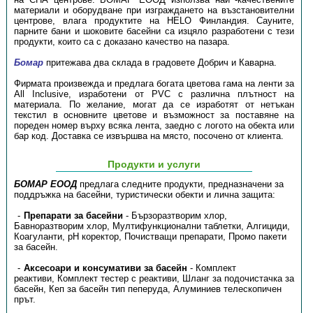
материали и оборудване при изграждането на възстановителни
центрове, влага продуктите на HELO Финландия. Сауните,
парните бани и шоковите басейни са изцяло разработени с тези
продукти, които са с доказано качество на пазара.
Бомар
притежава два склада в градовете Добрич и Каварна.
Фирмата произвежда и предлага богата цветова гама на ленти за
All Inclusive, изработени от PVC с различна плътност на
материала. По желание, могат да се изработят от нетъкан
текстил в основните цветове и възможност за поставяне на
пореден номер върху всяка лента, заедно с логото на обекта или
бар код. Доставка се извършва на място, посочено от клиента.
Продукти и услуги
БОМАР ЕООД
предлага следните продукти, предназначени за
поддръжка на басейни, туристически обекти и лична защита:
Препарати за басейни
- Бързоразтворим хлор,
Бавноразтворим хлор, Мултифункционални таблетки, Алгициди,
Коагуланти, pH коректор, Почистващи препарати, Промо пакети
за басейн.
Аксесоари и консумативи за басейн
- Комплект
реактиви, Комплект тестер с реактиви, Шланг за подочистачка за
басейн, Кеп за басейн тип пеперуда, Алуминиев телескопичен
прът.