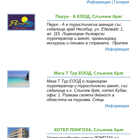
Информация
Галерия
Перун - А ЕООД, Слънчев бряг
Перун - А е туристическа агенция със
седалище град Несебър, ул. Еделвайс 1,
ап. 115. Лицензиран български
туроператор и агент, организиращ
екскурзии и почивки в страната . Притеж
Информация
Мега Т Тур ЕООД, Слънчев бряг
Мега Т Тур ЕООД е лицензиран
туроператор и туристически агент, със
седалище к.к. Слънчев бряг, хотел Кубан,
офис 1. Развива своята дейност в
областта на туризма. Специ
Информация
ХОТЕЛ ЛОНГОЗА, Слънчев бряг
Четризвездният хотел ЛОНГОЗА се