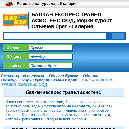
Регистър на туризма в България
БАЛКАН ЕКСПРЕС ТРАВЕЛ
АСИСТЕНС ООД, Морки курорт
Слънчев бряг - Галерия
Област
Община
Град/село
Регистър на туризма
»
Област Бургас
»
Община
Несебър
»
Морки курорт Слънчев бряг
»
БАЛКАН ЕКСПРЕС
ТРАВЕЛ АСИСТЕНС ООД
балкан експрес травел асистенс
балкан експрес травел асистенс
,
балкан експрес травел
асистенс оод
,
водещ туроператор на балканите
,
лицензиран
туристически агент слънчев бряг
,
лицензиран туроператор
слънчев бряг
,
разнообразен спекър от туристически услуги
,
хотели с репутация и изгодни ценови условия