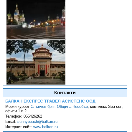
Контакти
БАЛКАН ЕКСПРЕС ТРАВЕЛ АСИСТЕНС ООД
Морки курорт
Слънчев бряг
,
Община Несебър
,
комплекс Sea sun,
офиси 1 и 2
Телефон:
055426262
Email:
sunnybeach@balkan.ru
Интернет сайт:
www.balkan.ru