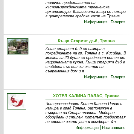
типичен представител на
късновъзрожденската тревненска
архитектура. Казасовата къща се намира
в централната градска част на Трявна,
Информация
Галерия
Къща Старият дъб, Трявна
Къща старият дъб се намира в
покрайнините на гр. Трявна в с. Кисийци. В
механа за 20 души се предлагат ястия от
националната кухня. Къща старият дъб е
снабдена със всички екстри на
съвременния дом и п
Информация
Галерия
ХОТЕЛ КАЛИНА ПАЛАС, Трявна
Четиризвездният Хотел Калина Палас с
намира в град Трявна, разположен в
сърцето на Стара планина. Модерно
оборудван и стилен, хотелът предоставя
на своите гости уют и комфорт. &n
Информация
Настаняване