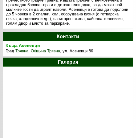
прелестното градче Трявна. Къщата граничи с вечнозелена и
прохладна борова гора и с детска площадка, за да могат най-
малките гости да играят наволя. Асеневци е готова да подслони
до 5 човека в 2 спални, хол, оборудвана кухня (с готварска
печка, хладилник и др.), санитарен възел, кабелна телевизия,
голям двор и място за паркиране.
Контакти
Къща Асеневци
Град
Трявна
,
Община Трявна
,
ул. Асеневци 86
Галерия