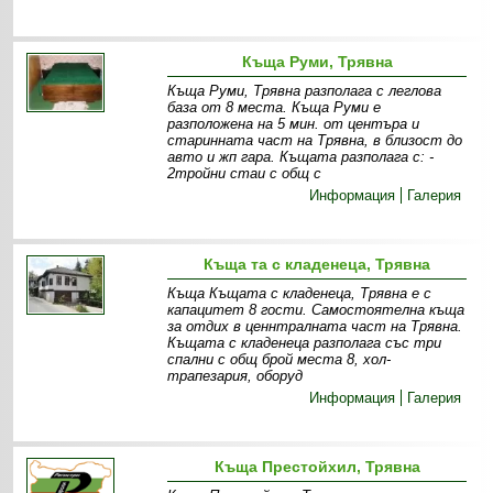
Къща Руми, Трявна
Къща Руми, Трявна разполага с леглова
база от 8 места. Къща Руми е
разположена на 5 мин. от центъра и
старинната част на Трявна, в близост до
авто и жп гара. Къщата разполага с: -
2тройни стаи с общ с
Информация
Галерия
Къща та с кладенеца, Трявна
Къща Къщата с кладенеца, Трявна е с
капацитет 8 гости. Самостоятелна къща
за отдих в ценнтралната част на Трявна.
Къщата с кладенеца разполага със три
спални с общ брой места 8, хол-
трапезария, оборуд
Информация
Галерия
Къща Престойхил, Трявна