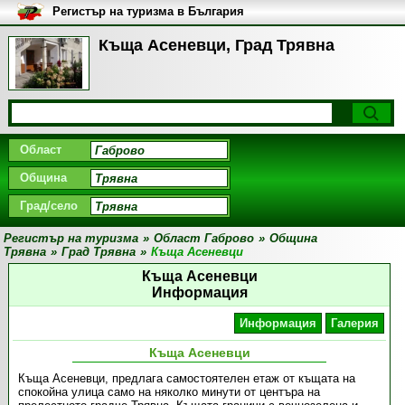
Регистър на туризма в България
Къща Асеневци, Град Трявна
Област
Община
Град/село
Регистър на туризма
»
Област Габрово
»
Община
Трявна
»
Град Трявна
»
Къща Асеневци
Къща Асеневци
Информация
Информация
Галерия
Къща Асеневци
Къща Асеневци, предлага самостоятелен етаж от къщата на
спокойна улица само на няколко минути от центъра на