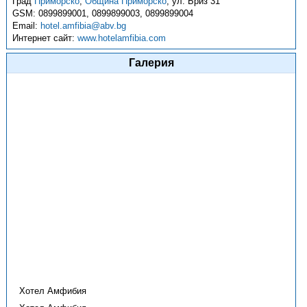
Град
Приморско
,
Община Приморско
,
ул. Бриз 31
GSM:
0899899001, 0899899003, 0899899004
Email:
hotel.amfibia@abv.bg
Интернет сайт:
www.hotelamfibia.com
Галерия
Хотел Амфибия