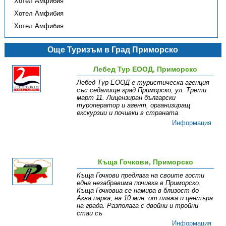
Хотел Амфибия
Хотел Амфибия
Хотел Амфибия
Още Туризъм в Град Приморско
Лебед Тур ЕООД, Приморско
Лебед Тур ЕООД е туристическа агенция
със седалище град Приморско, ул. Трети
март 11. Лицензиран български
туроператор и агент, организиращ
екскурзии и почивки в страната
Информация
Къща Гочкови, Приморско
Къща Гочкови предлага на своите гости
една незабравима почивка в Приморско.
Къща Гочковиа се намира в близост до
Аква парка, на 10 мин. от плажа и центъра
на града. Разполага с двойни и тройни
стаи съ
Информация