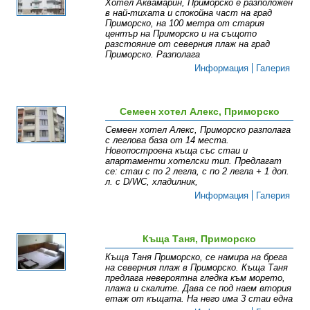
Хотел Аквамарин, Приморско е разположен
в най-тихата и спокойна част на град
Приморско, на 100 метра от стария
център на Приморско и на същото
разстояние от северния плаж на град
Приморско. Разполага
Информация
Галерия
Семеен хотел Aлекс, Приморско
Семеен хотел Aлекс, Приморско разполага
с леглова база от 14 места.
Новопостроена къща със стаи и
апартаменти хотелски тип. Предлагат
се: стаи с по 2 легла, с по 2 легла + 1 доп.
л. с D/WC, хладилник,
Информация
Галерия
Къща Таня, Приморско
Къща Таня Приморско, се намира на брега
на северния плаж в Приморско. Къща Таня
предлага невероятна гледка към морето,
плажа и скалите. Дава се под наем втория
етаж от къщата. На него има 3 стаи една