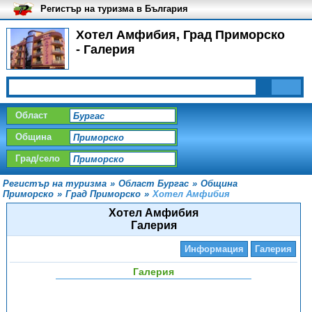
Регистър на туризма в България
Хотел Амфибия, Град Приморско
- Галерия
Област
Община
Град/село
Регистър на туризма
»
Област Бургас
»
Община
Приморско
»
Град Приморско
»
Хотел Амфибия
Хотел Амфибия
Галерия
Информация
Галерия
Галерия