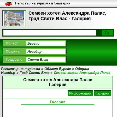
Регистър на туризма в България
Семеен хотел Александра Палас,
Град Свети Влас - Галерия
Област
Община
Град/село
Регистър на туризма
»
Област Бургас
»
Община
Несебър
»
Град Свети Влас
»
Семеен хотел Александра Палас
Семеен хотел Александра Палас
Галерия
Информация
Галерия
Галерия