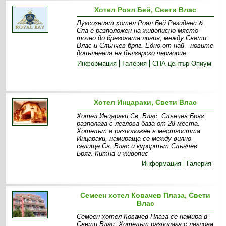
Хотел Роял Бей, Свети Влас
Луксозният хотел Роял Бей Резиденс &
Спа е разположен на живописно място
точно до бреговата линия, между Свети
Влас и Слънчев бряг. Едно от най - новите
допълнения на българско черморие
Информация
Галерия
СПА център Опиум
Хотел Инцараки, Свети Влас
Хотел Инцараки Св. Влас, Слънчев Бряг
разполага с леглова база от 28 места.
Хотелът е разположен в местността
Инцараки, намираща се между вилно
селище Св. Влас и курортът Слънчев
Бряг. Китна и живопис
Информация
Галерия
Семеен хотел Ковачев Плаза, Свети
Влас
Семеен хотел Ковачев Плаза се намира в
Свети Влас. Хотелът разполага с леглова