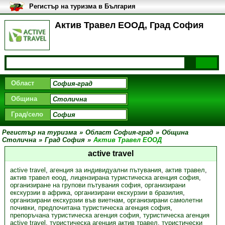
Регистър на туризма в България
Актив Травел ЕООД, Град София
Област
Община
Град/село
Регистър на туризма
»
Област София-град
»
Община
Столична
»
Град София
»
Актив Травел ЕООД
active travel
active travel
,
агенция за индивидуални пътувания
,
актив травел
,
актив травел еоод
,
лицензирана туристическа агенция софия
,
организиране на групови пътувания софия
,
организирани
екскурзии в африка
,
организирани екскурзии в бразилия
,
организирани екскурзии във виетнам
,
организирани самолетни
почивки
,
предпочитана туристическа агенция софия
,
препоръчана туристическа агенция софия
,
туристическа агенция
active travel
,
туристическа агенция актив травел
,
туристически