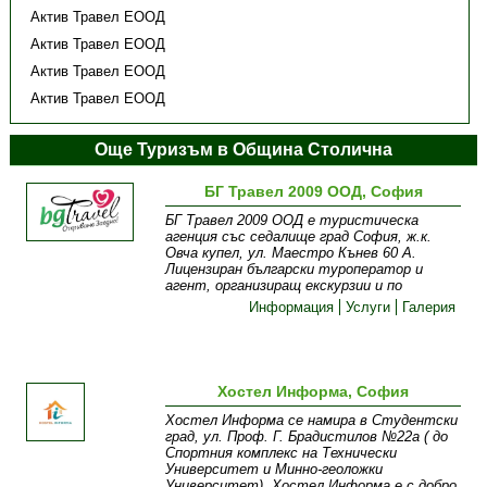
Актив Травел ЕООД
Актив Травел ЕООД
Актив Травел ЕООД
Актив Травел ЕООД
Още Туризъм в Община Столична
БГ Травел 2009 ООД, София
БГ Травел 2009 ООД е туристическа
агенция със седалище град София, ж.к.
Овча купел, ул. Маестро Кънев 60 А.
Лицензиран български туроператор и
агент, организиращ екскурзии и по
Информация
Услуги
Галерия
Хостел Информа, София
Хостел Информа се намира в Студентски
град, ул. Проф. Г. Брадистилов №22а ( до
Спортния комплекс на Технически
Университет и Минно-геоложки
Университет). Хостел Информа е с добро