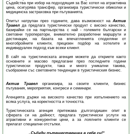
Съдейства при избор на подходящия за Вас хотел на атрактивна
цена, осигурява трансфер, организира туристически обиколки и
медицинска застраховка при пътуванията.
Опитът натрупан през годините, дава възможност на
Актив
Травел
да предлага туристически продукт с високо качество,
базирайки се на партньорства с най - големите български и
световни туроператори, внимателно разработени маршрути и
дестинации, на базата на впечатленията споделяни от
многобройните клиенти, прецизен подбор на хотелите и
индивидуален подход към всеки клиент.
В сайт на туристическата агенция можете да откриете както
основните и масово предлагани през последните години
туристически продукти, така и много уникални такива,
съобразени със световните тенденции в туристическия бизнес.
Актив Травел
организира, за своите клиенти, бизнес
пътувания, мероприятия, конгреси и семинари.
Агенцията държи на високото качество при изпълнението на
всяка услуга, на коректността и точността.
Туристическата агенция притежава дългогодишен опит в
сферата си на дейност, предлага туристически услуги на
атрактивни и конкурентни цени, а за лоялните клиенти се
прилагат специални отстъпки.
„Събуди пътешественика в себе си!“