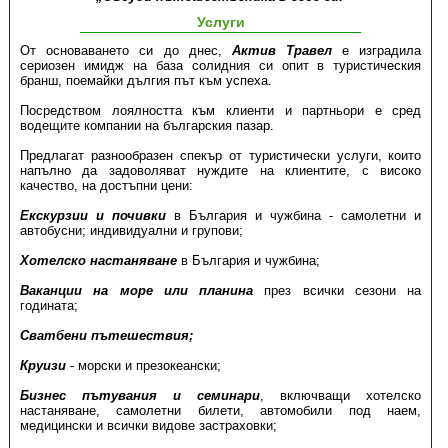
Услуги
От основаването си до днес,
Актив Травел
e изградила
сериозен имидж на база солидния си опит в туристическия
бранш, поемайки дългия път към успеха.
Посредством лоялността към клиенти и партньори е сред
водещите компании на българския пазар.
Предлагат разнообразен спекър от туристически услуги, които
напълно да задоволяват нуждите на клиентите, с високо
качество, на достъпни цени:
Екскурзии и почивки
в България и чужбина - самолетни и
автобусни; индивидуални и групови;
Хотелско настаняване
в България и чужбина;
Ваканции на море или планина
през всички сезони на
годината;
Сватбени пътешествия;
Круизи
- морски и презокеански;
Бизнес пътувания и семинари
, включващи хотелско
настаняване, самолетни билети, автомобили под наем,
медицински и всички видове застраховки;