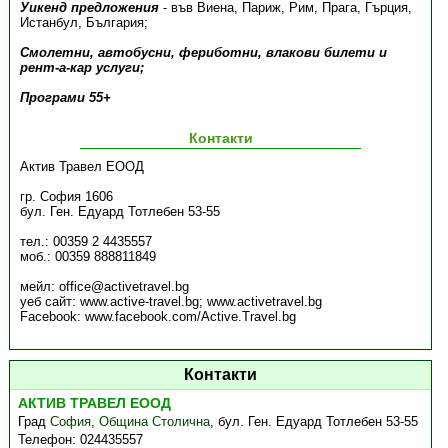
Уикенд предложения
- във Виена, Париж, Рим, Прага, Гърция,
Истанбул, България;
Смолетни, автобусни, фериботни, влакови билети и
рент-а-кар услуги;
Програми 55+
Контакти
Актив Травел ЕООД
гр. София 1606
бул. Ген. Едуард Тотлебен 53-55
тел.: 00359 2 4435557
моб.: 00359 888811849
мейл: office@activetravel.bg
уеб сайт: www.active-travel.bg; www.activetravel.bg
Facebook: www.facebook.com/Active.Travel.bg
Контакти
АКТИВ ТРАВЕЛ ЕООД
Град
София
,
Община Столична
,
бул. Ген. Едуард Тотлебен 53-55
Телефон:
024435557