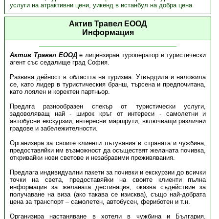
услуги на атрактивни цени
,
уикенд в истанбул на добра цена
Актив Травел ЕООД
Информация
Актив Травел ЕООД
е лицензиран туроператор и туристически
агент със седалище град София.
Развива дейност в областта на туризма. Утвърдила и наложила
се, като лидер в туристическия бранш, търсена и предпочитана,
като лоялен и коректен партньор.
Предлга разнообразен спекър от туристически услуги,
задоволяващ най - широк кръг от интереси - самолетни и
автобусни екскурзии, интересни маршрути, включващи различни
градове и забележителности.
Организира за своите клиенти пътувания в страната и чужбина,
предоставяйки им възможност да осъществят желаната почивка,
откривайки нови светове и незабравими преживявания.
Предлага индивидуални пакети за почивки и екскурзии до всички
точки на света, предоставяйки на своите клиенти пълна
информация за желаната дестинация, оказва съдействие за
получаване на виза (ако такава се изисква), също най-добрата
цена за транспорт – самолетен, автобусен, фериботен и т.н.
Организира настаняване в хотели в чужбина и България.