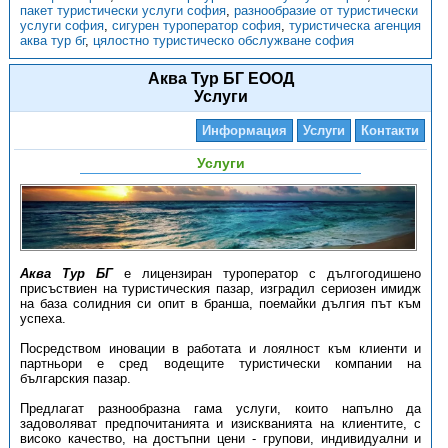
пакет туристически услуги софия
,
разнообразие от туристически
услуги софия
,
сигурен туроператор софия
,
туристическа агенция
аква тур бг
,
цялостно туристическо обслужване софия
Аква Тур БГ ЕООД
Услуги
Информация
Услуги
Контакти
Услуги
Аква Тур БГ
е лицензиран туроператор с дългогодишено
присъствиен на туристическия пазар, изградил сериозен имидж
на база солидния си опит в бранша, поемайки дългия път към
успеха.
Посредством иновации в работата и лоялност към клиенти и
партньори е сред водещите туристически компании на
българския пазар.
Предлагат разнообразна гама услуги, които напълно да
задоволяват предпочитанията и изискванията на клиентите, с
високо качество, на достъпни цени - групови, индивидуални и