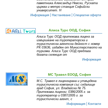
паметника Александър Невски, Руската
църква и метро станция Софийски
университет. Н
Информация
Настаняване
Специални оферти
Алиса Турс ООД, София
Алиса Турс ООД притежава лиценз за
извършване на туроператорска и
туристическа агентска дейност с номер
РК 03636, издаден от Министерството на
туризма. Алиса Турс ООД предлага
богата селекция от
Информация
МС Травел ЕООД, София
М.С. Травел е лицензирана и утвърдена
туристическа компания със седалище
град София, ул. Владайска № 75.
Притежава лицензи: 0386/2005 г. за
туроператор и 0387/2005 г. за
туристически агент, с
Информация
Контакти