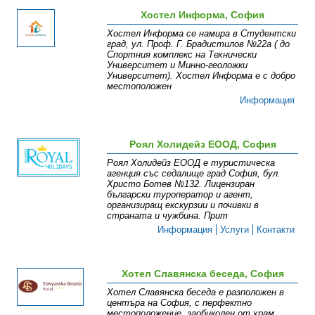
Хостел Информа, София
Хостел Информа се намира в Студентски
град, ул. Проф. Г. Брадистилов №22а ( до
Спортния комплекс на Технически
Университет и Минно-геоложки
Университет). Хостел Информа е с добро
местоположен
Информация
Роял Холидейз ЕООД, София
Роял Холидейз ЕООД е туристическа
агенция със седалище град София, бул.
Христо Ботев №132. Лицензиран
български туроператор и агент,
организиращ екскурзии и почивки в
страната и чужбина. Прит
Информация
Услуги
Контакти
Хотел Славянска беседа, София
Хотел Славянска беседа е разположен в
центъра на София, с перфектно
местоположение, заобиколен от храм