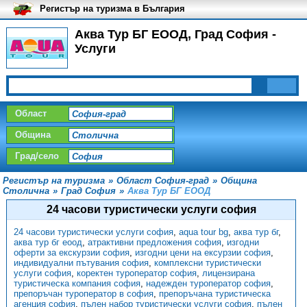
Регистър на туризма в България
Аква Тур БГ ЕООД, Град София -
Услуги
Област
Община
Град/село
Регистър на туризма
»
Област София-град
»
Община
Столична
»
Град София
»
Аква Тур БГ ЕООД
24 часови туристически услуги софия
24 часови туристически услуги софия
,
aqua tour bg
,
аква тур бг
,
аква тур бг еоод
,
атрактивни предложения софия
,
изгодни
оферти за екскурзии софия
,
изгодни цени на ексурзии софия
,
индивидуални пътувания софия
,
комплексни туристически
услуги софия
,
коректен туроператор софия
,
лицензирана
туристическа компания софия
,
надежден туроператор софия
,
препоръчан туроператор в софия
,
препоръчана туристическа
агенция софия
,
пълен набор туристически услуги софия
,
пълен