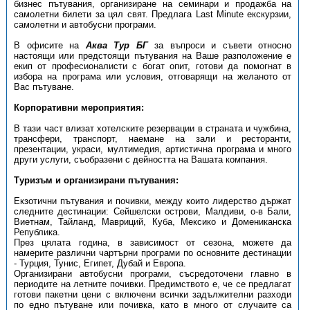
бизнес пътувания, организиране на семинари и продажба на
самолетни билети за цял свят. Предлага Last Minute екскурзии,
самолетни и автобусни програми.
В офисите на
Аква Тур БГ
за въпроси и съвети относно
настоящи или предстоящи пътувания на Ваше разположение е
екип от професионалисти с богат опит, готови да помогнат в
избора на програма или условия, отговарящи на желаното от
Вас пътуване.
Корпоративни мероприятия:
В тази част влизат хотелските резервации в страната и чужбина,
трансфери, транспорт, наемане на зали и ресторанти,
презентации, украси, мултимедия, артистична програма и много
други услуги, съобразени с дейността на Вашата компания.
Туризъм и организирани пътувания:
Екзотични пътувания и почивки, между които лидерство държат
следните дестинации: Сейшелски острови, Малдиви, о-в Бали,
Виетнам, Тайланд, Мавриций, Куба, Мексико и Домениканска
Република.
През цялата година, в зависимост от сезона, можете да
намерите различни чартърни програми по основните дестинации
- Турция, Тунис, Египет, Дубай и Европа.
Организирани автобусни програми, съсредоточени главно в
периодите на летните почивки. Предимството е, че се предлагат
готови пакетни цени с включени всички задължителни разходи
по едно пътуване или почивка, като в много от случаите са