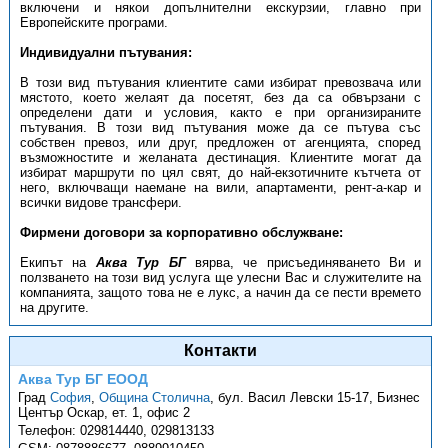
включени и някои допълнителни екскурзии, главно при
Европейските програми.
Индивидуални пътувания:
В този вид пътувания клиентите сами избират превозвача или
мястото, което желаят да посетят, без да са обвързани с
определени дати и условия, както е при организираните
пътувания. В този вид пътувания може да се пътува със
собствен превоз, или друг, предложен от агенцията, според
възможностите и желаната дестинация. Клиентите могат да
избират маршрути по цял свят, до най-екзотичните кътчета от
него, включващи наемане на вили, апартаменти, рент-а-кар и
всички видове трансфери.
Фирмени договори за корпоративно обслужване:
Екипът на
Аква Тур БГ
вярва, че присъединяването Ви и
ползването на този вид услуга ще улесни Вас и служителите на
компанията, защото това не е лукс, а начин да се пести времето
на другите.
Контакти
Аква Тур БГ ЕООД
Град
София
,
Община Столична
,
бул. Васил Левски 15-17, Бизнес
Център Оскар, ет. 1, офис 2
Телефон:
029814440, 029813133