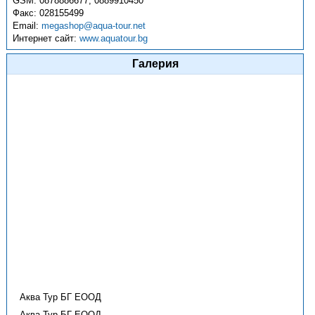
GSM:
0878886677, 0889910450
Факс:
028155499
Email:
megashop@aqua-tour.net
Интернет сайт:
www.aquatour.bg
Галерия
Аква Тур БГ ЕООД
Аква Тур БГ ЕООД